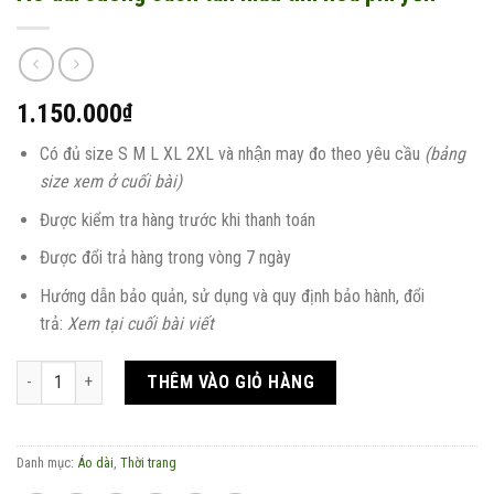
1.150.000
₫
Có đủ size S M L XL 2XL và nhận may đo theo yêu cầu
(bảng
size xem ở cuối bài)
Được kiểm tra hàng trước khi thanh toán
Được đổi trả hàng trong vòng 7 ngày
Hướng dẫn bảo quản, sử dụng và quy định bảo hành, đổi
trả:
Xem tại cuối bài viết
Áo dài suông cách tân màu tím hoa phi yến số lượng
THÊM VÀO GIỎ HÀNG
Danh mục:
Áo dài
,
Thời trang