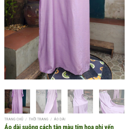
TRANG CHỦ
/
THỜI TRANG
/
ÁO DÀI
Áo dài suông cách tân màu tím hoa phi yến