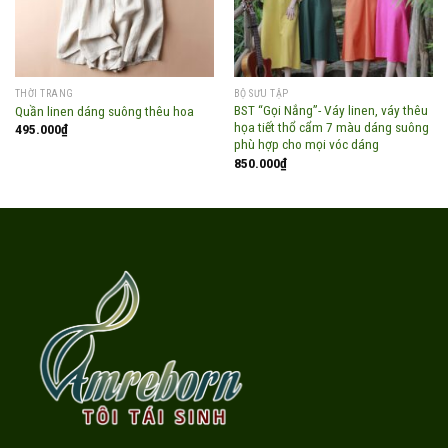
THỜI TRANG
BỘ SƯU TẬP
BST “Gọi Nắng”- Váy linen, váy thêu
Quần linen dáng suông thêu hoa
họa tiết thổ cẩm 7 màu dáng suông
495.000
₫
phù hợp cho mọi vóc dáng
850.000
₫