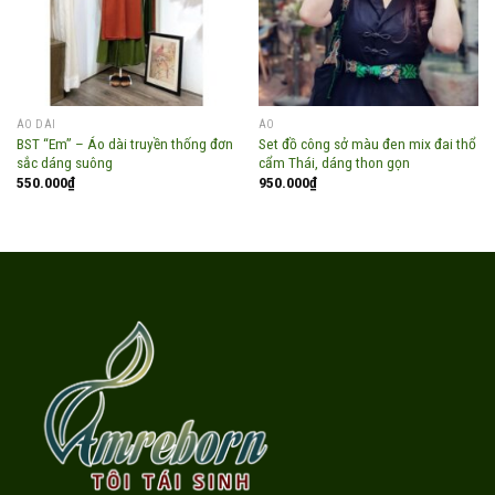
ÁO DÀI
ÁO
BST “Em” – Áo dài truyền thống đơn
Set đồ công sở màu đen mix đai thổ
sắc dáng suông
cẩm Thái, dáng thon gọn
550.000
₫
950.000
₫