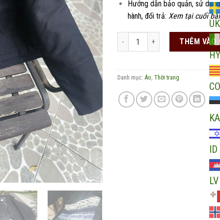
Hướng dẫn bảo quản, sử dụng
hành, đổi trả:
Xem tại cuối bài
UK
Áo chần bông 2 mặt dáng ngắn đáp
THÊM VÀO 
H
Danh mục:
Áo
,
Thời trang
C
KA
ID
LV