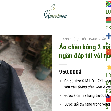
EU
CS
TRANG CHỦ
/
THỜI TRANG
/
ÁO
EL
Áo chần bông 2 mặ
ngắn đáp túi vải 
IT
Add to
wishlist
950.000
₫
LB
Có đủ size S M L XL 2XL và 
MI
yêu cầu
(bảng size xem ở cuố
PS
Được kiểm tra hàng trước khi 
Được đổi trả hàng trong vòng
SI