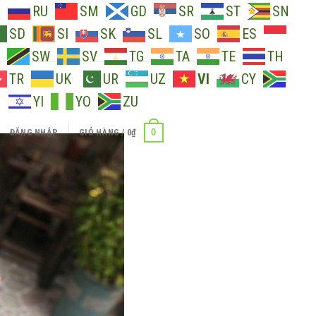
O
RU
SM
GD
SR
ST
SN
SD
SI
SK
SL
SO
ES
SW
SV
TG
TA
TE
TH
TR
UK
UR
UZ
VI
CY
H
YI
YO
ZU
0
ĐĂNG NHẬP
GIỎ HÀNG /
0
₫