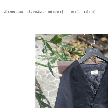
Chuyển
đến
VỀ AMREBORN
SẢN PHẨM
BỘ SƯU TẬP
TIN TỨC
LIÊN HỆ
nội
dung