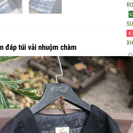
R
SU
X
n đáp túi vải nhuộm chàm