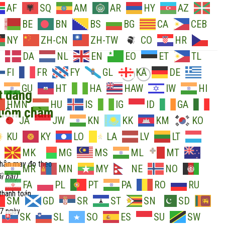
AF
SQ
AM
AR
HY
AZ
BE
BN
BS
BG
CA
CEB
NY
ZH-CN
ZH-TW
CO
HR
DA
NL
EN
EO
ET
TL
FI
FR
FY
GL
KA
DE
GU
HT
HA
HAW
IW
HI
t dáng
HMN
HU
IS
IG
ID
GA
nhuộm chàm
JA
JW
KN
KK
KM
KO
KU
KY
LO
LA
LV
LT
MK
MG
MS
ML
MT
nhận may đo theo
MR
MN
MY
NE
NO
i bài)
FA
PL
PT
PA
RO
RU
thanh toán
SM
GD
SR
ST
SN
SD
 7 ngày
SK
SL
SO
ES
SU
SW