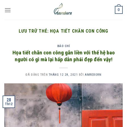
Chuyển
0
đến
nội
dung
LƯU TRỮ THẺ:
HỌA TIẾT CHĂN CON CÔNG
BÁO CHÍ
Họa tiết chăn con công gắn liền với thế hệ bao
người có gì mà lại hấp dẫn phái đẹp đến vậy!
ĐÃ ĐĂNG TRÊN
THÁNG 12 28, 2021
BỞI
AMREBORN
28
Th12