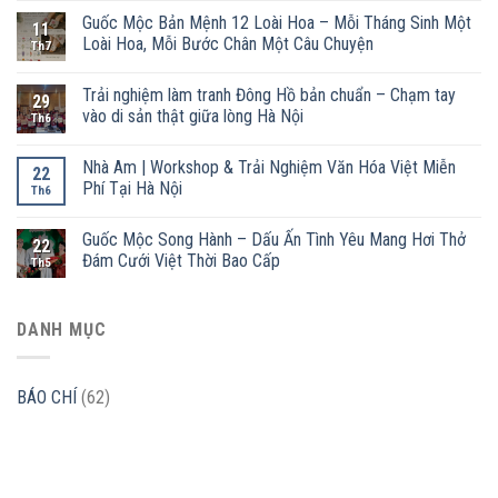
Guốc Mộc Bản Mệnh 12 Loài Hoa – Mỗi Tháng Sinh Một
11
Loài Hoa, Mỗi Bước Chân Một Câu Chuyện
Th7
Trải nghiệm làm tranh Đông Hồ bản chuẩn – Chạm tay
29
vào di sản thật giữa lòng Hà Nội
Th6
Nhà Am | Workshop & Trải Nghiệm Văn Hóa Việt Miễn
22
Phí Tại Hà Nội
Th6
Guốc Mộc Song Hành – Dấu Ấn Tình Yêu Mang Hơi Thở
22
Đám Cưới Việt Thời Bao Cấp
Th5
DANH MỤC
BÁO CHÍ
(62)