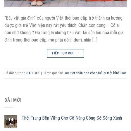
“Báu vật gia đình” của người Việt thời bao cấp trở thành xu hướng
được giới trẻ Việt hiện nay rất yêu thích. Chăn con công – Có ai
còn nhớ không ? Đó từng là những báu vật, tài sản lớn của mỗi gia
đình trong thời bao cấp, mà phải dành dụm, nhịn […]
TIẾP TỤC ĐỌC
→
Đã đăng trong
BÁO CHÍ
|
Được gắn thẻ
Họa tiết chăn con công
Để lại một bình luận
BÀI MỚI
Thời Trang Bền Vững Cho Cô Nàng Công Sở Sống Xanh
14
Th7