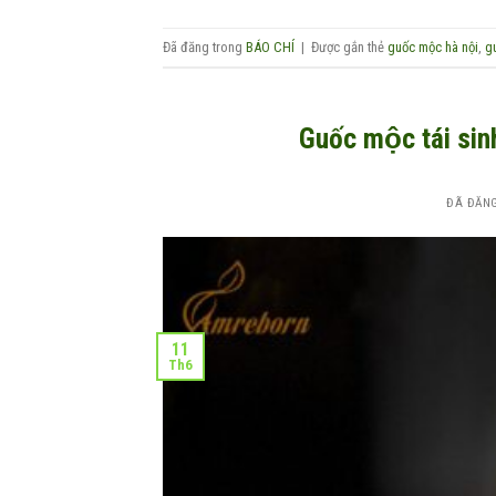
Đã đăng trong
BÁO CHÍ
|
Được gắn thẻ
guốc mộc hà nội
,
g
Guốc mộc tái sinh
ĐÃ ĐĂN
11
Th6