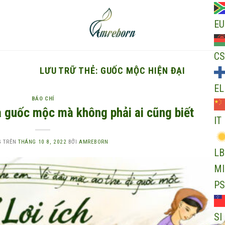
EU
CS
LƯU TRỮ THẺ:
GUỐC MỘC HIỆN ĐẠI
EL
BÁO CHÍ
ủa guốc mộc mà không phải ai cũng biết
IT
G TRÊN
THÁNG 10 8, 2022
BỞI
AMREBORN
LB
MI
PS
SI