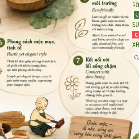
R
SU
X