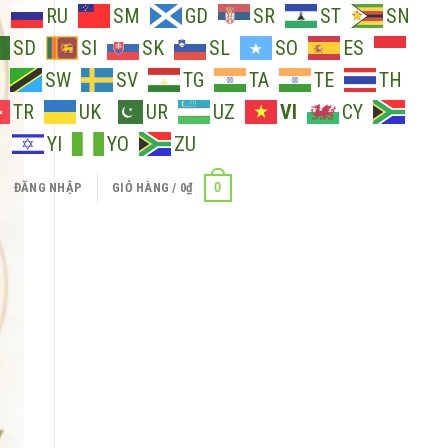
O
RU
SM
GD
SR
ST
SN
SD
SI
SK
SL
SO
ES
SW
SV
TG
TA
TE
TH
TR
UK
UR
UZ
VI
CY
H
YI
YO
ZU
0
ĐĂNG NHẬP
GIỎ HÀNG /
0
₫