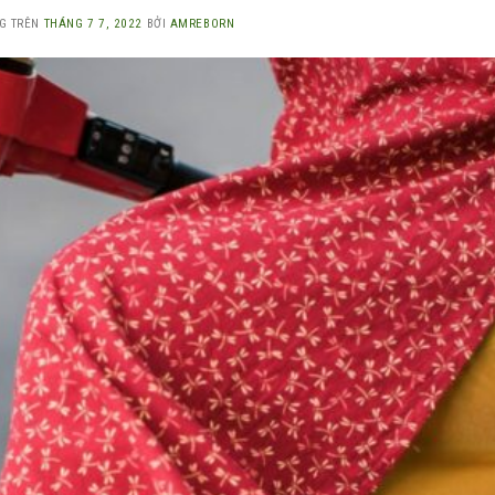
G TRÊN
THÁNG 7 7, 2022
BỞI
AMREBORN