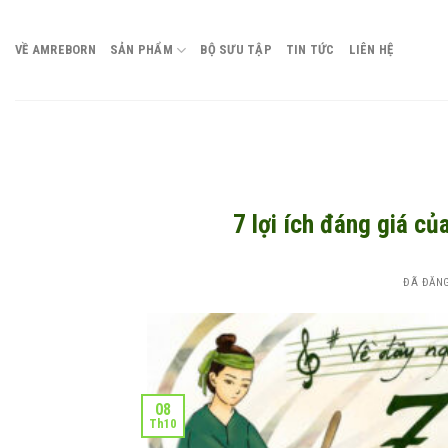
Chuyển
đến
VỀ AMREBORN
SẢN PHẨM
BỘ SƯU TẬP
TIN TỨC
LIÊN HỆ
nội
dung
7 lợi ích đáng giá c
ĐÃ ĐĂN
08
Th10