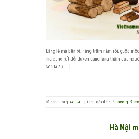
Lặng lẽ mà bền bỉ, hàng trăm năm rồi, guốc mộc
mà cũng rất đỗi duyên dáng lặng thầm của người phụ
còn là sự […]
Đã đăng trong
BÁO CHÍ
|
Được gắn thẻ
guốc mộc
,
guốc mộ
Hà Nội m