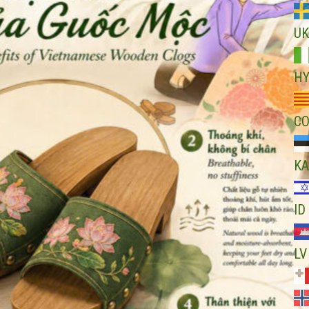
UK
H
C
KA
ID
LV