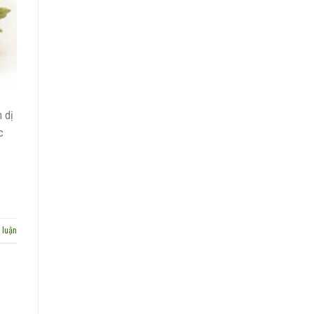
 dị
c
 luận