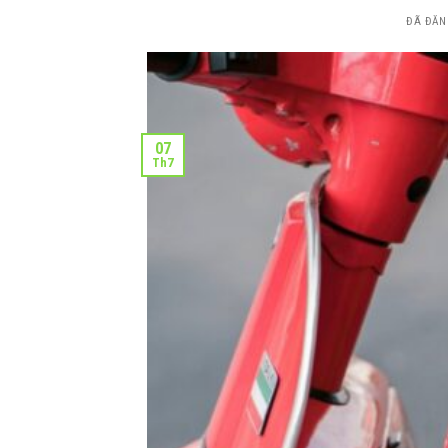
ĐÃ ĐĂN
07
Th7