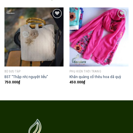
Add to
Add to
wishlist
wishlist
BỘ SƯU TẬP
PHỤ KIỆN THỜI TRANG
BST “Thập nhị nguyệt liễu”
Khăn quàng cổ thêu hoa dã quỳ
750.000
₫
450.000
₫