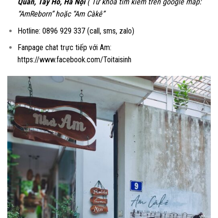
Quân, Tây Hồ, Hà Nội
( Từ khóa tìm kiếm trên google map:
“AmReborn” hoặc “Am Càkê”
Hotline: 0896 929 337 (call, sms, zalo)
Fanpage chat trực tiếp với Am:
https://www.facebook.com/Toitaisinh