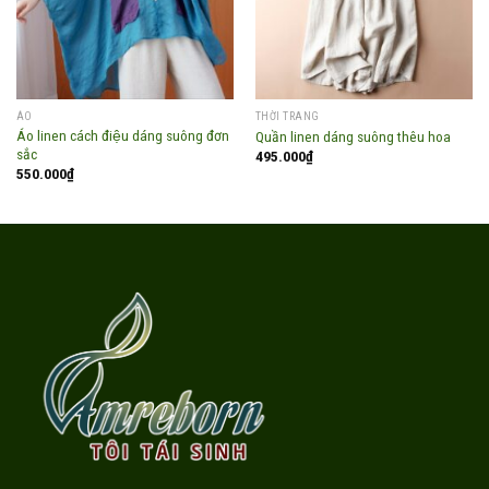
ÁO
THỜI TRANG
Áo linen cách điệu dáng suông đơn
Quần linen dáng suông thêu hoa
sắc
495.000
₫
550.000
₫