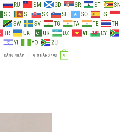
O
RU
SM
GD
SR
ST
SN
SD
SI
SK
SL
SO
ES
SW
SV
TG
TA
TE
TH
TR
UK
UR
UZ
VI
CY
H
YI
YO
ZU
0
ĐĂNG NHẬP
GIỎ HÀNG /
0
₫