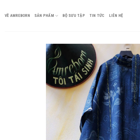
Chuyển
đến
VỀ AMREBORN
SẢN PHẨM
BỘ SƯU TẬP
TIN TỨC
LIÊN HỆ
nội
dung