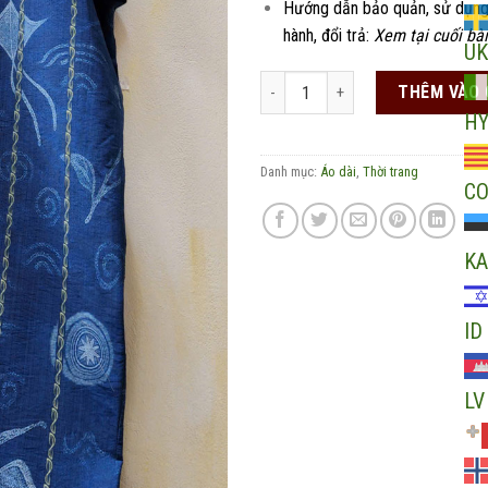
Hướng dẫn bảo quản, sử dụng
hành, đổi trả:
Xem tại cuối bài
UK
Váy áo dài Mộng Hạc Lam Duyên số
THÊM VÀO 
H
Danh mục:
Áo dài
,
Thời trang
C
KA
ID
LV