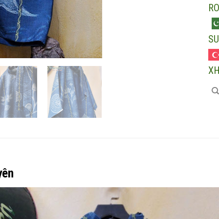
R
SU
X
yên