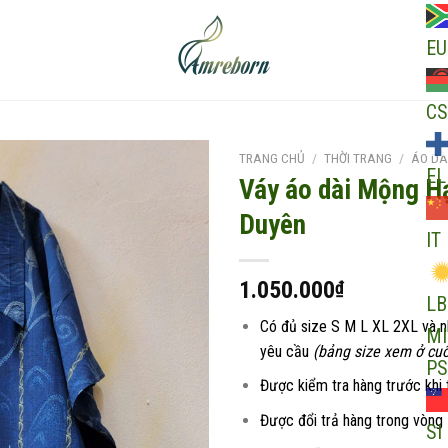
EU
CS
TRANG CHỦ
/
THỜI TRANG
/
ÁO DÀ
EL
Váy áo dài Mộng H
Duyên
IT
Add to
wishlist
1.050.000
₫
LB
Có đủ size S M L XL 2XL và 
MI
yêu cầu
(bảng size xem ở cuố
PS
Được kiểm tra hàng trước khi 
Được đổi trả hàng trong vòng
SI