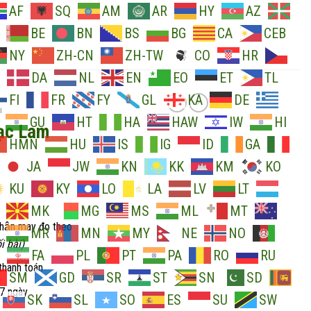
AF
SQ
AM
AR
HY
AZ
BE
BN
BS
BG
CA
CEB
NY
ZH-CN
ZH-TW
CO
HR
DA
NL
EN
EO
ET
TL
FI
FR
FY
GL
KA
DE
I
GU
HT
HA
HAW
IW
HI
ạc Lam
HMN
HU
IS
IG
ID
GA
JA
JW
KN
KK
KM
KO
KU
KY
LO
LA
LV
LT
MK
MG
MS
ML
MT
nhận may đo theo
MR
MN
MY
NE
NO
i bài)
FA
PL
PT
PA
RO
RU
thanh toán
SM
GD
SR
ST
SN
SD
 7 ngày
SK
SL
SO
ES
SU
SW