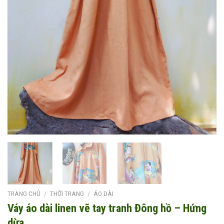
TRANG CHỦ
/
THỜI TRANG
/
ÁO DÀI
Váy áo dài linen vẽ tay tranh Đông hồ – Hứng
dừa