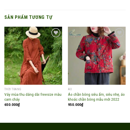
SẢN PHẨM TƯƠNG TỰ
Add to
Add to
wishlist
wishlist
THỜI TRANG
ÁO
Váy mùa thu dáng dài freesize màu
Áo chần bông siêu ấm, siêu nhẹ, áo
cam cháy
khoác chần bông mẫu mới 2022
650.000
₫
950.000
₫