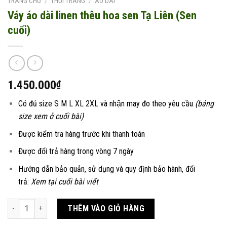
TRANG CHỦ
/
THỜI TRANG
/
ÁO DÀI
Váy áo dài linen thêu hoa sen Tạ Liên (Sen
cuối)
1.450.000
₫
Có đủ size S M L XL 2XL và nhận may đo theo yêu cầu
(bảng
size xem ở cuối bài)
Được kiểm tra hàng trước khi thanh toán
Được đổi trả hàng trong vòng 7 ngày
Hướng dẫn bảo quản, sử dụng và quy định bảo hành, đổi
trả:
Xem tại cuối bài viết
Váy áo dài linen thêu hoa sen Tạ Liên (Sen cuối) số lượng
THÊM VÀO GIỎ HÀNG