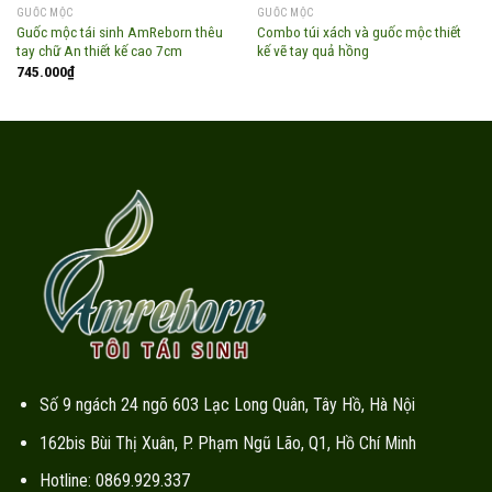
GUỐC MỘC
GUỐC MỘC
Guốc mộc tái sinh AmReborn thêu
Combo túi xách và guốc mộc thiết
tay chữ An thiết kế cao 7cm
kế vẽ tay quả hồng
745.000
₫
Số 9 ngách 24 ngõ 603 Lạc Long Quân, Tây Hồ, Hà Nội
162bis Bùi Thị Xuân, P. Phạm Ngũ Lão, Q1, Hồ Chí Minh
Hotline: 0869.929.337