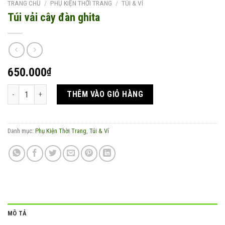
TRANG CHỦ
/
PHỤ KIỆN THỜI TRANG
/
TÚI & VÍ
Túi vải cây đàn ghita
650.000
₫
Túi vải cây đàn ghita số lượng
THÊM VÀO GIỎ HÀNG
Danh mục:
Phụ Kiện Thời Trang
,
Túi & Ví
MÔ TẢ