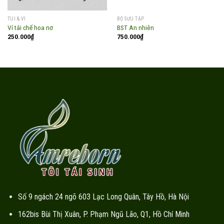
TÚI & VÍ
BỘ SƯU TẬP
Ví tái chế hoa nơ
BST An nhiên
250.000
₫
750.000
₫
Số 9 ngách 24 ngõ 603 Lạc Long Quân, Tây Hồ, Hà Nội
162bis Bùi Thị Xuân, P. Phạm Ngũ Lão, Q1, Hồ Chí Minh