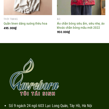
THỜI TRANG
ÁO
Áo chần bông siêu ấm, siêu nhẹ, áo
Quần linen dáng suông thêu hoa
khoác chần bông mẫu mới 2022
495.000
₫
950.000
₫
Số 9 ngách 24 ngõ 603 Lạc Long Quân, Tây Hồ, Hà Nội