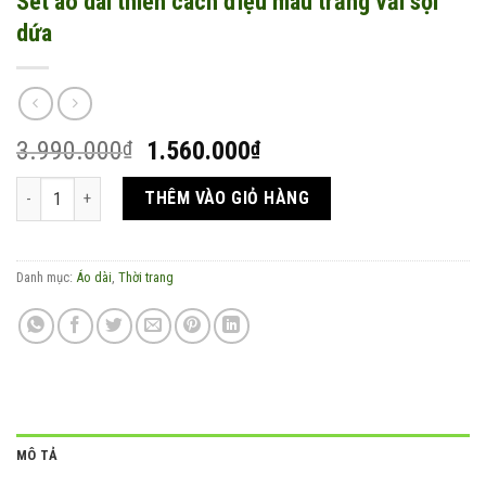
Set áo dài thiền cách điệu màu trắng vải sợi
dứa
Giá
Giá
3.990.000
1.560.000
₫
₫
gốc
hiện
Set áo dài thiền cách điệu màu trắng vải sợi dứa số lượng
là:
tại
THÊM VÀO GIỎ HÀNG
3.990.000₫.
là:
1.560.000₫.
Danh mục:
Áo dài
,
Thời trang
MÔ TẢ