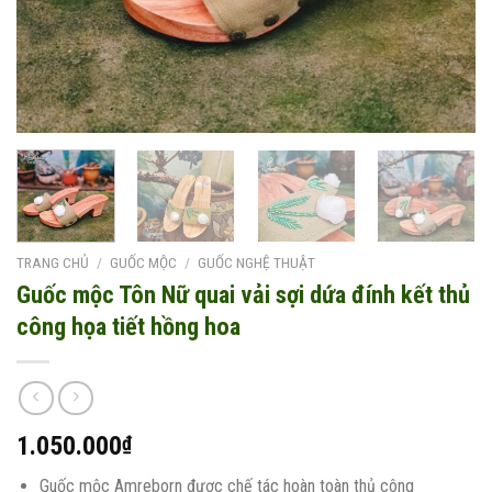
TRANG CHỦ
/
GUỐC MỘC
/
GUỐC NGHỆ THUẬT
Guốc mộc Tôn Nữ quai vải sợi dứa đính kết thủ
công họa tiết hồng hoa
1.050.000
₫
Guốc mộc Amreborn được chế tác hoàn toàn thủ công