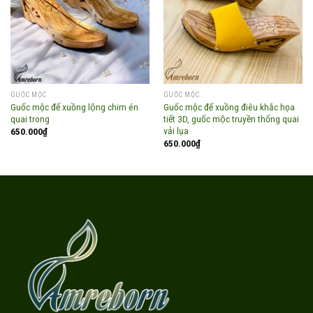
Add to
Add to
wishlist
wishlist
GUỐC MỘC
GUỐC MỘC
Guốc mộc đế xuồng lộng chim én
Guốc mộc đế xuồng điêu khắc họa
quai trong
tiết 3D, guốc mộc truyền thống quai
vải lụa
650.000
₫
650.000
₫