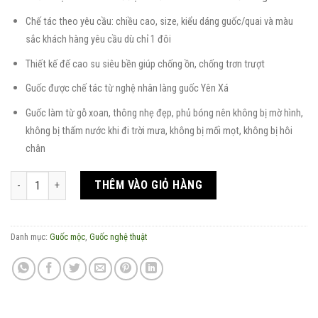
Chế tác theo yêu cầu: chiều cao, size, kiểu dáng guốc/quai và màu
sắc khách hàng yêu cầu dù chỉ 1 đôi
Thiết kế đế cao su siêu bền giúp chống ồn, chống trơn trượt
Guốc được chế tác từ nghệ nhân làng guốc Yên Xá
Guốc làm từ gỗ xoan, thông nhẹ đẹp, phủ bóng nên không bị mờ hình,
không bị thấm nước khi đi trời mưa, không bị mối mọt, không bị hôi
chân
Guốc mộc Tôn Nữ quai vải sợi dứa đính kết thủ công họa tiết hồng hoa s
THÊM VÀO GIỎ HÀNG
Danh mục:
Guốc mộc
,
Guốc nghệ thuật