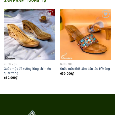
SẢN PHẨM TƯƠNG TỰ
Add to
Add to
wishlist
wishlist
GUỐC MỘC
GUỐC MỘC
Guốc mộc đế xuồng lộng chim én
Guốc mộc thổ cẩm dân tộc H’Mông
quai trong
650.000
₫
650.000
₫