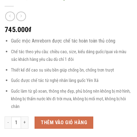
745.000
₫
Guốc mộc Amreborn được chế tác hoàn toàn thủ công
Chế tác theo yêu cầu: chiều cao, size, kiểu dáng guốc/quai và màu
sắc khách hàng yêu cầu dù chỉ 1 đôi
Thiết kế đế cao su siêu bền giúp chống ồn, chống trơn trượt
Guốc được chế tác từ nghệ nhân làng guốc Yên Xá
Guốc làm từ gỗ xoan, thông nhẹ đẹp, phủ bóng nên không bị mờ hình,
không bị thấm nước khi đi trời mưa, không bị mối mọt, không bị hôi
chân
Guốc mộc thêu hoa tigon số lượng
THÊM VÀO GIỎ HÀNG