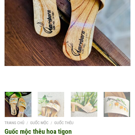
TRANG CHỦ
/
GUỐC MỘC
/
GUỐC THÊU
Guốc mộc thêu hoa tigon