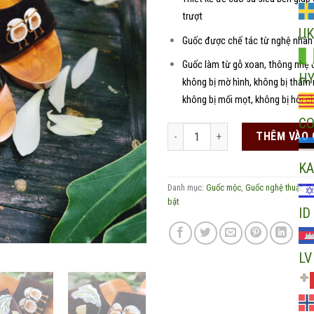
trượt
UK
Guốc được chế tác từ nghệ nhân
Guốc làm từ gỗ xoan, thông nhẹ đe
H
không bị mờ hình, không bị thấm 
không bị mối mọt, không bị hôi c
C
Guốc mộc nghệ thuật thêu tay Tổ 
THÊM VÀO 
KA
Danh mục:
Guốc mộc
,
Guốc nghệ thuật
,
G
bật
ID
LV