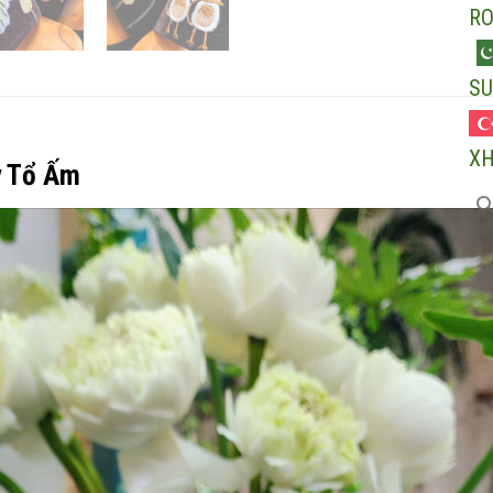
R
SU
X
y Tổ Ấm