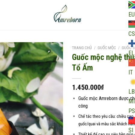
EU
CS
TRANG CHỦ
/
GUỐC MỘC
/
GUỐC T
EL
Guốc mộc nghệ thuậ
Tổ Ấm
IT
Add to
wishlist
1.450.000
₫
LB
Guốc mộc Amreborn được chế 
MI
công
PS
Chế tác theo yêu cầu: chiều cao, 
guốc/quai và màu sắc khách hàng
SI
Thiết kế đế cao su siêu bền giúp