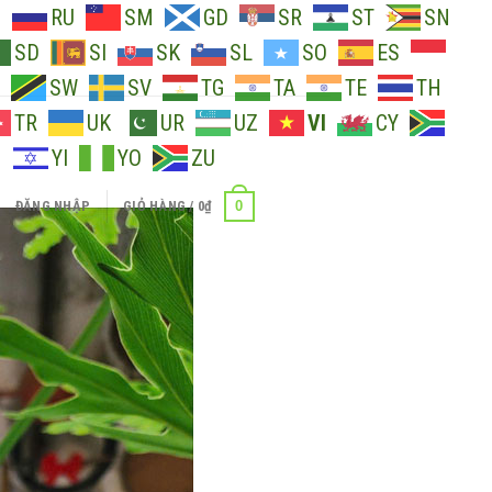
O
RU
SM
GD
SR
ST
SN
SD
SI
SK
SL
SO
ES
SW
SV
TG
TA
TE
TH
TR
UK
UR
UZ
VI
CY
H
YI
YO
ZU
0
ĐĂNG NHẬP
GIỎ HÀNG /
0
₫