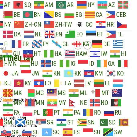
AF
SQ
AM
AR
HY
AZ
BE
BN
BS
BG
CA
CEB
NY
ZH-CN
ZH-TW
CO
HR
DA
NL
EN
EO
ET
TL
FI
FR
FY
GL
KA
DE
HÊU
GU
HT
HA
HAW
IW
HI
t thêu tay
HMN
HU
IS
IG
ID
GA
JA
JW
KN
KK
KM
KO
KU
KY
LO
LA
LV
LT
MK
MG
MS
ML
MT
tác hoàn toàn thủ
MR
MN
MY
NE
NO
FA
PL
PT
PA
RO
RU
size, kiểu dáng
SM
GD
SR
ST
SN
SD
 yêu cầu dù chỉ 1 đôi
SK
SL
SO
ES
SU
SW
 chống ồn, chống trơn