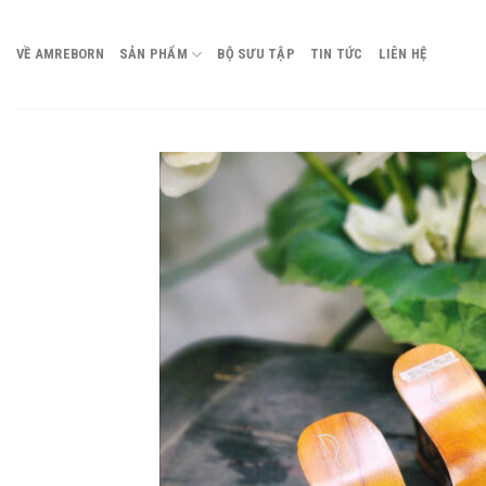
Chuyển
đến
VỀ AMREBORN
SẢN PHẨM
BỘ SƯU TẬP
TIN TỨC
LIÊN HỆ
nội
dung