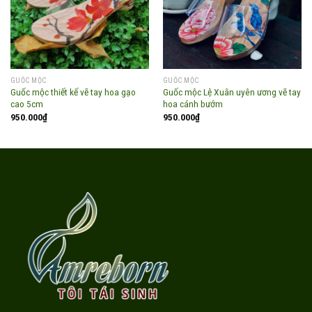
GUỐC MỘC
GUỐC MỘC
Guốc mộc thiết kế vẽ tay hoa gạo
Guốc mộc Lệ Xuân uyên ương vẽ tay
cao 5cm
hoa cánh bướm
950.000
₫
950.000
₫