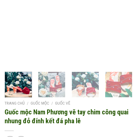
TRANG CHỦ
/
GUỐC MỘC
/
GUỐC VẼ
Guốc mộc Nam Phương vẽ tay chim công quai
nhung đỏ đính kết đá pha lê