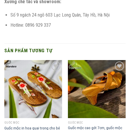
Xưởng chế tác và showroom:
Số 9 ngách 24 ngõ 603 Lạc Long Quân, Tây Hồ, Hà Nội
Hotline: 0896 929 337
SẢN PHẨM TƯƠNG TỰ
Add to
Add to
wishlist
wishlist
GUỐC MỘC
GUỐC MỘC
Guốc mộc cao gót 7cm, guốc mộc
Guốc mộc in hoa quai trong cho bé