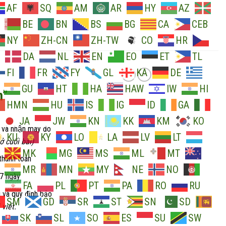
AF
SQ
AM
AR
HY
AZ
BE
BN
BS
BG
CA
CEB
NY
ZH-CN
ZH-TW
CO
HR
DA
NL
EN
EO
ET
TL
FI
FR
FY
GL
KA
DE
GU
HT
HA
HAW
IW
HI
n”
HMN
HU
IS
IG
ID
GA
JA
JW
KN
KK
KM
KO
 và nhận may đo
KU
KY
LO
LA
LV
LT
 cuối bài)
MK
MG
MS
ML
MT
thanh toán
MR
MN
MY
NE
NO
 7 ngày
FA
PL
PT
PA
RO
RU
 và quy định bảo
SM
GD
SR
ST
SN
SD
 viết.
SK
SL
SO
ES
SU
SW