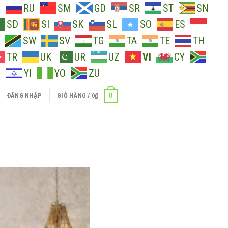
O
RU
SM
GD
SR
ST
SN
SD
SI
SK
SL
SO
ES
SW
SV
TG
TA
TE
TH
TR
UK
UR
UZ
VI
CY
H
YI
YO
ZU
0
ĐĂNG NHẬP
GIỎ HÀNG /
0
₫