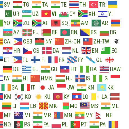
SV
TG
TA
TE
TH
TR
UR
UZ
VI
CY
XH
YI
YO
ZU
AF
SQ
AM
AR
Y
AZ
EU
BE
BN
BS
BG
CA
CEB
NY
ZH-CN
ZH-TW
O
HR
CS
DA
NL
EN
EO
ET
TL
FI
FR
FY
GL
DE
EL
GU
HT
HA
HAW
IW
HI
HMN
HU
IS
IG
GA
IT
JA
JW
KN
KK
KM
KO
KU
KY
LO
LA
LT
LB
MK
MG
MS
ML
MT
MI
MR
MN
MY
NE
NO
PS
FA
PL
PT
PA