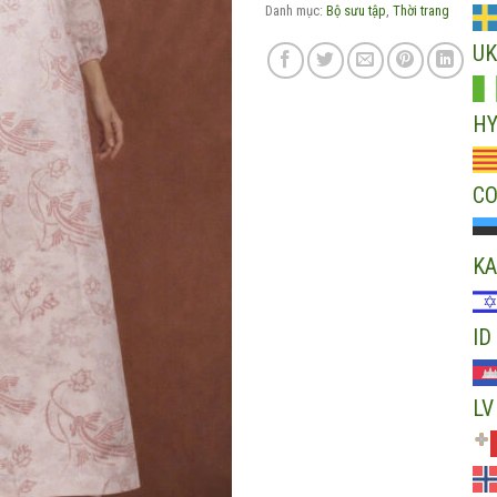
Danh mục:
Bộ sưu tập
,
Thời trang
UK
H
C
KA
ID
LV