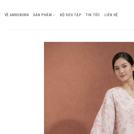
Chuyển
đến
VỀ AMREBORN
SẢN PHẨM
BỘ SƯU TẬP
TIN TỨC
LIÊN HỆ
nội
dung