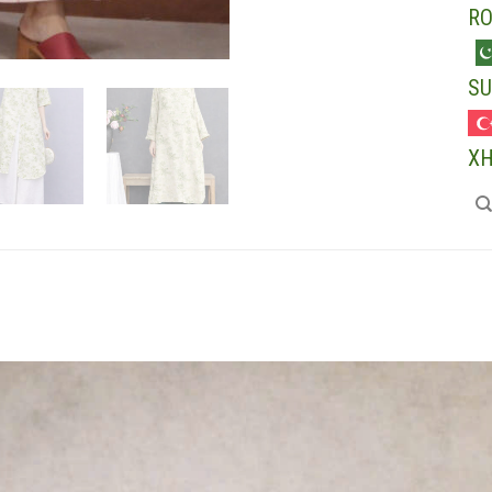
R
SU
X