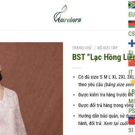
EU
CS
TRANG CHỦ
/
BỘ SƯU TẬP
EL
BST “Lạc Hồng Liê
IT
Add to
Có đủ size S M L XL 2XL 3XL
wishlist
theo yêu cầu
(bảng size xem ở
LB
Được kiểm tra hàng trước khi 
MI
Được đổi trả hàng trong vòng
PS
Hướng dẫn bảo quản, sử dụng
hành, đổi trả:
Xem tại cuối bài
SI