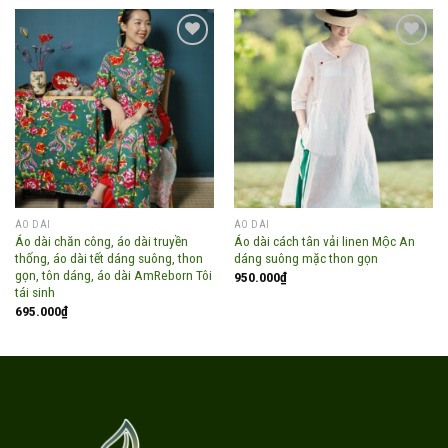
Add to
Add to
wishlist
wishlist
ÁO DÀI
ÁO DÀI
Áo dài chăn công, áo dài truyền
Áo dài cách tân vải linen Mộc An
thống, áo dài tết dáng suông, thon
dáng suông mặc thon gọn
gọn, tôn dáng, áo dài AmReborn Tôi
950.000
₫
tái sinh
695.000
₫