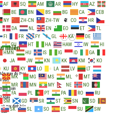
AF
SQ
AM
AR
HY
AZ
BE
BN
BS
BG
CA
CEB
NY
ZH-CN
ZH-TW
CO
HR
DA
NL
EN
EO
ET
TL
FI
FR
FY
GL
KA
DE
GU
HT
HA
HAW
IW
HI
n nhiên
HMN
HU
IS
IG
ID
GA
JA
JW
KN
KK
KM
KO
KU
KY
LO
LA
LV
LT
nhận may đo theo
MK
MG
MS
ML
MT
i bài)
MR
MN
MY
NE
NO
thanh toán
FA
PL
PT
PA
RO
RU
 7 ngày
SM
GD
SR
ST
SN
SD
 và quy định bảo
SK
SL
SO
ES
SU
SW
 viết.