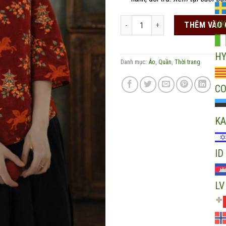
Áo quần Hồng mã An nhiên số lượ
UK
THÊM VÀO 
H
Danh mục:
Áo
,
Quần
,
Thời trang
C
KA
ID
LV