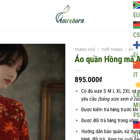
EU
CS
TRANG CHỦ
/
THỜI TRANG
/
ÁO
EL
Áo quần Hồng mã A
IT
Add to
895.000
₫
wishlist
Có đủ size S M L XL 2XL và 
LB
yêu cầu
(bảng size xem ở cuố
MI
Được kiểm tra hàng trước khi 
PS
Được đổi trả hàng trong vòng
Hướng dẫn bảo quản, sử dụng
SI
hành, đổi trả:
Xem tại cuối bài