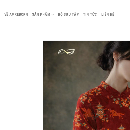
Chuyển
đến
VỀ AMREBORN
SẢN PHẨM
BỘ SƯU TẬP
TIN TỨC
LIÊN HỆ
nội
dung