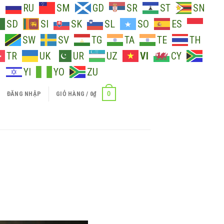
O
RU
SM
GD
SR
ST
SN
SD
SI
SK
SL
SO
ES
SW
SV
TG
TA
TE
TH
TR
UK
UR
UZ
VI
CY
H
YI
YO
ZU
0
ĐĂNG NHẬP
GIỎ HÀNG /
0
₫