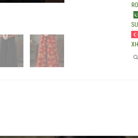
R
SU
X