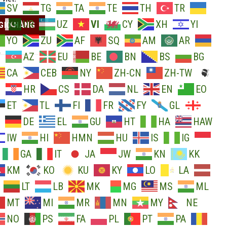
SV
TG
TA
TE
TH
TR
ng
UR
UZ
VI
CY
XH
YI
GIỎ HÀNG
YO
ZU
AF
SQ
AM
AR
Y
AZ
EU
BE
BN
BS
BG
CA
CEB
NY
ZH-CN
ZH-TW
O
HR
CS
DA
NL
EN
EO
ET
TL
FI
FR
FY
GL
DE
EL
GU
HT
HA
HAW
IW
HI
HMN
HU
IS
IG
GA
IT
JA
JW
KN
KK
KM
KO
KU
KY
LO
LA
LT
LB
MK
MG
MS
ML
MT
MI
MR
MN
MY
NE
NO
PS
FA
PL
PT
PA