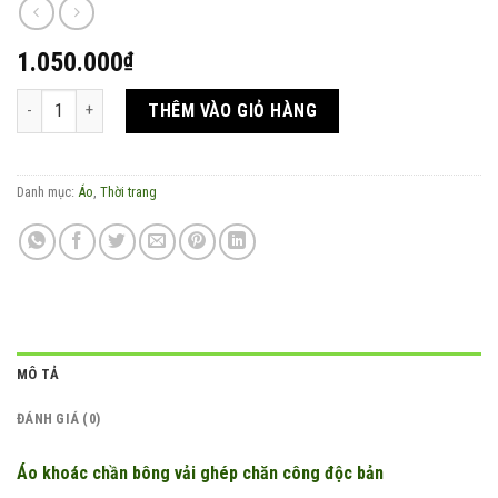
1.050.000
₫
Áo khoác chần bông vải ghép chăn công độc bản số lượng
THÊM VÀO GIỎ HÀNG
Danh mục:
Áo
,
Thời trang
MÔ TẢ
ĐÁNH GIÁ (0)
Áo khoác chần bông vải ghép chăn công độc bản