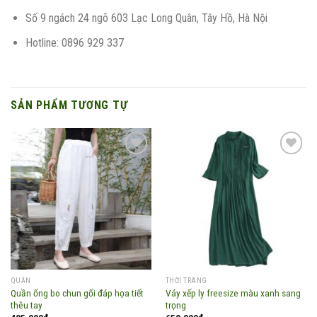
Số 9 ngách 24 ngõ 603 Lạc Long Quân, Tây Hồ, Hà Nội
Hotline: 0896 929 337
SẢN PHẨM TƯƠNG TỰ
Add to
Add to
wishlist
wishlist
QUẦN
THỜI TRANG
Quần ống bo chun gối đáp họa tiết
Váy xếp ly freesize màu xanh sang
thêu tay
trọng