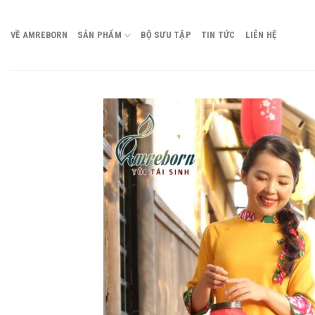
Chuyển
đến
VỀ AMREBORN
SẢN PHẨM
BỘ SƯU TẬP
TIN TỨC
LIÊN HỆ
nội
dung