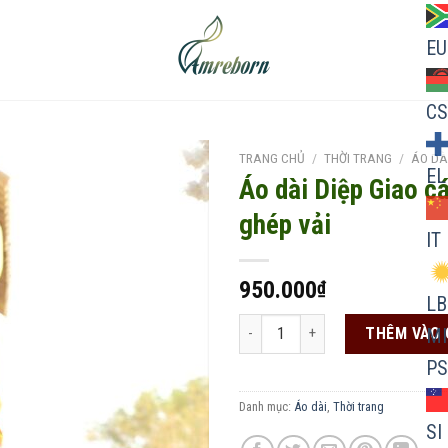
EU
CS
TRANG CHỦ
/
THỜI TRANG
/
ÁO DÀ
EL
Áo dài Diệp Giao c
ghép vải
IT
Add to
wishlist
950.000
₫
LB
Áo dài Diệp Giao cách tân ghép vải
THÊM VÀO 
MI
PS
Danh mục:
Áo dài
,
Thời trang
SI