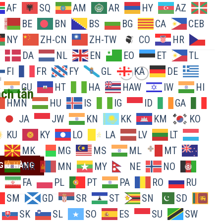
AF
SQ
AM
AR
HY
AZ
BE
BN
BS
BG
CA
CEB
NY
ZH-CN
ZH-TW
CO
HR
DA
NL
EN
EO
ET
TL
FI
FR
FY
GL
KA
DE
I
GU
HT
HA
HAW
IW
HI
ách tân
HMN
HU
IS
IG
ID
GA
JA
JW
KN
KK
KM
KO
KU
KY
LO
LA
LV
LT
MK
MG
MS
ML
MT
 số lượng
GIỎ HÀNG
MR
MN
MY
NE
NO
FA
PL
PT
PA
RO
RU
SM
GD
SR
ST
SN
SD
SK
SL
SO
ES
SU
SW