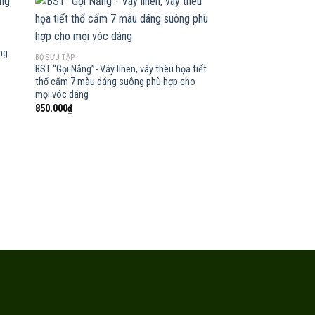
̣ng
BỘ SƯU TẬP
 to
Add to
BST “Gọi Nắng”- Váy linen, váy thêu họa tiết
list
wishlist
thổ cẩm 7 màu dáng suông phù hợp cho
mọi vóc dáng
850.000
₫
QUẦN
Quần ống bo chun gối đa
495.000
₫