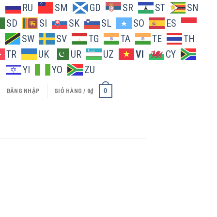
O
RU
SM
GD
SR
ST
SN
SD
SI
SK
SL
SO
ES
SW
SV
TG
TA
TE
TH
TR
UK
UR
UZ
VI
CY
H
YI
YO
ZU
0
ĐĂNG NHẬP
GIỎ HÀNG /
0
₫