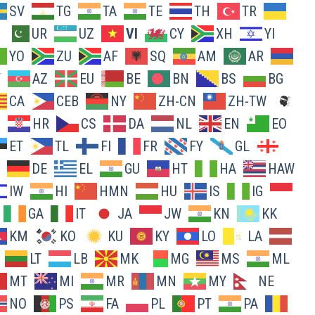
SV
TG
TA
TE
TH
TR
UR
UZ
VI
CY
XH
YI
YO
ZU
AF
SQ
AM
AR
Y
AZ
EU
BE
BN
BS
BG
CA
CEB
NY
ZH-CN
ZH-TW
O
HR
CS
DA
NL
EN
EO
ET
TL
FI
FR
FY
GL
DE
EL
GU
HT
HA
HAW
IW
HI
HMN
HU
IS
IG
GA
IT
JA
JW
KN
KK
KM
KO
KU
KY
LO
LA
LT
LB
MK
MG
MS
ML
MT
MI
MR
MN
MY
NE
NO
PS
FA
PL
PT
PA