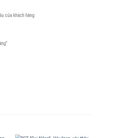
̀u của khách hàng
àng”