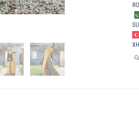
R
SU
X