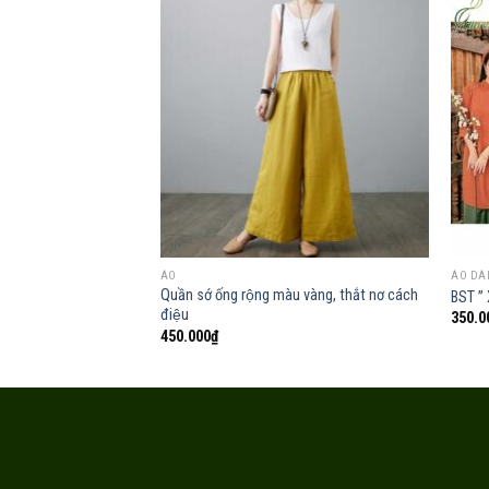
Add to
wishlist
ÁO
ÁO DÀ
Quần sớ ống rộng màu vàng, thắt nơ cách
BST ” 
điệu
350.0
450.000
₫