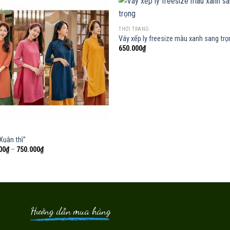
THỜI TRANG
Váy xếp ly freesize màu xanh sang tro
Add to
Add
650.000
₫
wishlist
wish
I
Xuân thì”
Khoảng
00
₫
–
750.000
₫
giá:
từ
350.000₫
đến
750.000₫
Hướng dẫn mua hàng