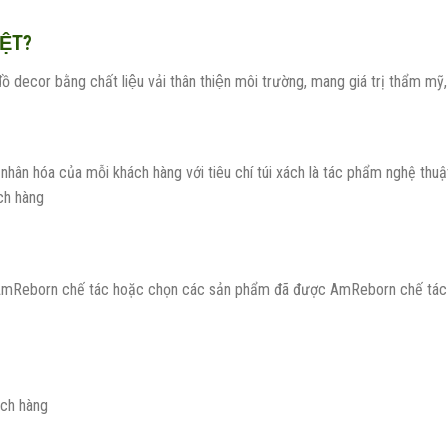
ỆT?
ecor bằng chất liệu vải thân thiện môi trường, mang giá trị thẩm mỹ, gi
hân hóa của mỗi khách hàng với tiêu chí túi xách là tác phẩm nghệ th
́ch hàng
mReborn chế tác hoặc chọn các sản phẩm đã được AmReborn chế tác the
ách hàng