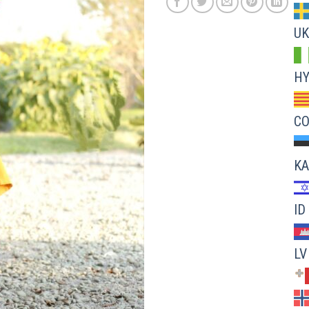
UK
H
C
KA
ID
LV