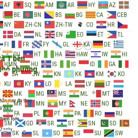
AF
SQ
AM
AR
HY
AZ
BE
BN
BS
BG
CA
CEB
NY
ZH-CN
ZH-TW
CO
HR
DA
NL
EN
EO
ET
TL
FI
FR
FY
GL
KA
DE
I
GU
HT
HA
HAW
IW
HI
tà 1 bên
HMN
HU
IS
IG
ID
GA
 phố phường
JA
JW
KN
KK
KM
KO
KU
KY
LO
LA
LV
LT
MK
MG
MS
ML
MT
nhận may đo theo
MR
MN
MY
NE
NO
i bài)
FA
PL
PT
PA
RO
RU
thanh toán
SM
GD
SR
ST
SN
SD
 7 ngày
SK
SL
SO
ES
SU
SW