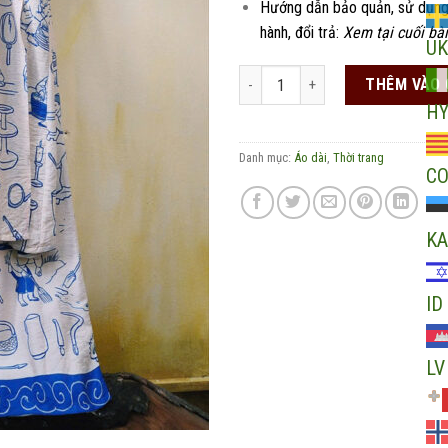
Hướng dẫn bảo quản, sử dụng
hành, đổi trả:
Xem tại cuối bài
UK
Áo dài cách tân xẻ tà 1 bên họa ti
THÊM VÀO 
H
Danh mục:
Áo dài
,
Thời trang
C
KA
ID
LV