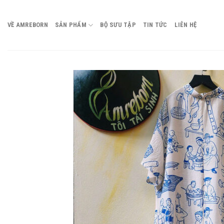
Chuyển
đến
VỀ AMREBORN
SẢN PHẨM
BỘ SƯU TẬP
TIN TỨC
LIÊN HỆ
nội
dung