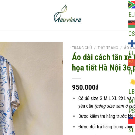
EU
CS
TRANG CHỦ
/
THỜI TRANG
/
ÁO DÀ
EL
Áo dài cách tân xẻ 
họa tiết Hà Nội 36
IT
Add to
wishlist
950.000
₫
LB
Có đủ size S M L XL 2XL và 
MI
yêu cầu
(bảng size xem ở cuố
PS
Được kiểm tra hàng trước khi 
Được đổi trả hàng trong vòng
SI