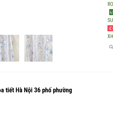
R
SU
X
ọa tiết Hà Nội 36 phố phường