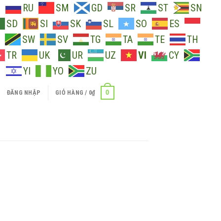
O
RU
SM
GD
SR
ST
SN
SD
SI
SK
SL
SO
ES
SW
SV
TG
TA
TE
TH
TR
UK
UR
UZ
VI
CY
H
YI
YO
ZU
0
ĐĂNG NHẬP
GIỎ HÀNG /
0
₫