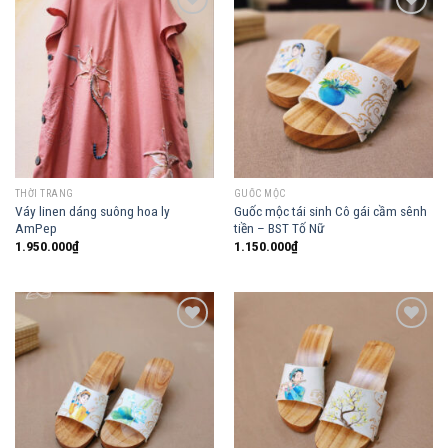
Add to
Add to
wishlist
wishlist
THỜI TRANG
GUỐC MỘC
Váy linen dáng suông hoa ly
Guốc mộc tái sinh Cô gái cầm sênh
AmPep
tiền – BST Tố Nữ
1.950.000
₫
1.150.000
₫
Add to
Add to
wishlist
wishlist