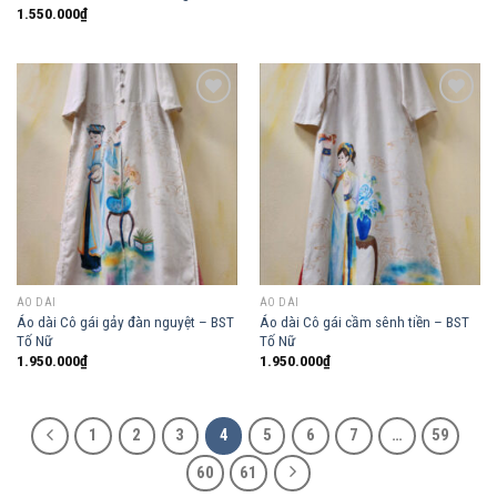
1.550.000
₫
Add to
Add to
wishlist
wishlist
ÁO DÀI
ÁO DÀI
Áo dài Cô gái gảy đàn nguyệt – BST
Áo dài Cô gái cầm sênh tiền – BST
Tố Nữ
Tố Nữ
1.950.000
₫
1.950.000
₫
1
2
3
4
5
6
7
…
59
60
61