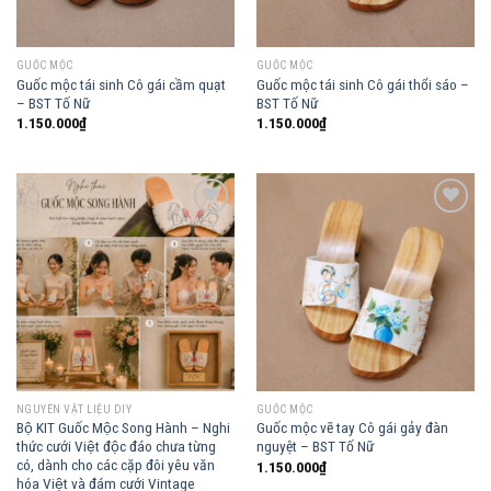
GUỐC MỘC
GUỐC MỘC
Guốc mộc tái sinh Cô gái cầm quạt
Guốc mộc tái sinh Cô gái thổi sáo –
– BST Tố Nữ
BST Tố Nữ
1.150.000
₫
1.150.000
₫
Add to
Add to
wishlist
wishlist
NGUYÊN VẬT LIỆU DIY
GUỐC MỘC
Bộ KIT Guốc Mộc Song Hành – Nghi
Guốc mộc vẽ tay Cô gái gảy đàn
thức cưới Việt độc đáo chưa từng
nguyệt – BST Tố Nữ
có, dành cho các cặp đôi yêu văn
1.150.000
₫
hóa Việt và đám cưới Vintage