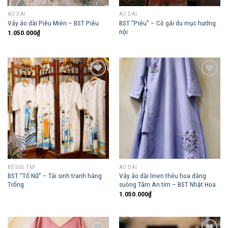
ÁO DÀI
ÁO DÀI
BST “Piêu” – Cô gái du mục hướng
Váy áo dài Piêu Miên – BST Piêu
nội
1.050.000
₫
Add to
Add to
wishlist
wishlist
BỘ SƯU TẬP
ÁO DÀI
BST “Tố Nữ” – Tái sinh tranh hàng
Váy áo dài linen thêu hoa dáng
Trống
suông Tâm An tím – BST Nhật Hoa
1.050.000
₫