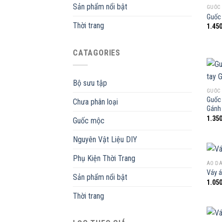
Sản phẩm nổi bật
GUỐC
Guốc 
Thời trang
1.45
CATAGORIES
Bộ sưu tập
GUỐC
Guốc 
Chưa phân loại
Gánh
1.35
Guốc mộc
Nguyên Vật Liệu DIY
Phụ Kiện Thời Trang
ÁO DÀ
Váy á
Sản phẩm nổi bật
1.05
Thời trang