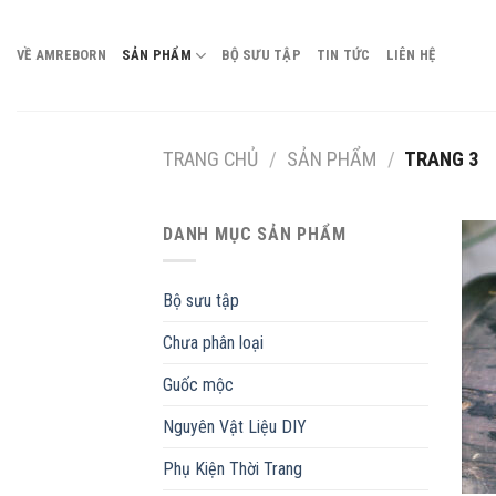
Chuyển
đến
VỀ AMREBORN
SẢN PHẨM
BỘ SƯU TẬP
TIN TỨC
LIÊN HỆ
nội
dung
TRANG CHỦ
/
SẢN PHẨM
/
TRANG 3
DANH MỤC SẢN PHẨM
Bộ sưu tập
Chưa phân loại
Guốc mộc
Nguyên Vật Liệu DIY
Phụ Kiện Thời Trang