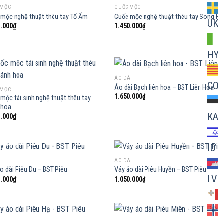
 MỘC
GUỐC MỘC
mộc nghệ thuật thêu tay Tổ Ấm
Guốc mộc nghệ thuật thêu tay Song 
UK
0.000
₫
1.450.000
₫
H
ÁO DÀI
C
Áo dài Bạch liên hoa – BST Liên Hoa
 MỘC
1.650.000
₫
mộc tái sinh nghệ thuật thêu tay
Add to
Ad
 hoa
wishlist
wis
KA
0.000
₫
ID
I
ÁO DÀI
o dài Piêu Du – BST Piêu
Váy áo dài Piêu Huyền – BST Piêu
LV
0.000
₫
1.050.000
₫
Add to
Ad
wishlist
wis