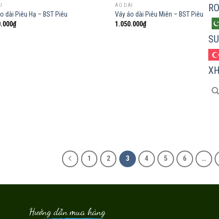
I
ÁO DÀI
R
o dài Piêu Hạ – BST Piêu
Váy áo dài Piêu Miên – BST Piêu
0.000
₫
1.050.000
₫
Add to
Ad
SU
wishlist
wis
X
1
2
3
4
5
6
…
Hướng dẫn mua hàng