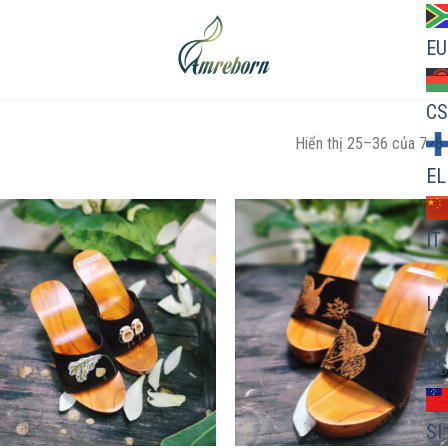
EU
CS
Hiển thị 25–36 của 728 
EL
IT
Add to
Ad
LB
wishlist
wis
MI
PS
SI