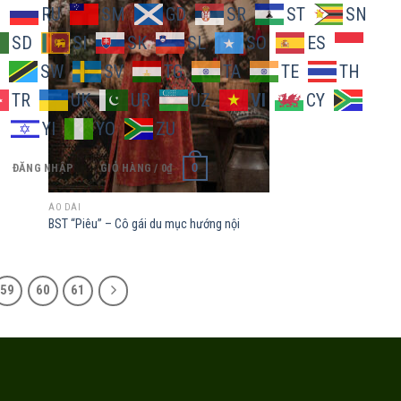
O
RU
SM
GD
SR
ST
SN
SD
SI
SK
SL
SO
ES
d to
Add to
SW
SV
TG
TA
TE
TH
hlist
wishlist
TR
UK
UR
UZ
VI
CY
H
YI
YO
ZU
0
ĐĂNG NHẬP
GIỎ HÀNG /
0
₫
ÁO DÀI
BST “Piêu” – Cô gái du mục hướng nội
59
60
61