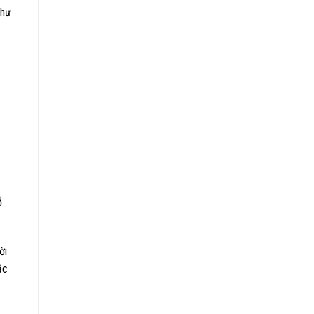
như
ỗ
ời
ắc