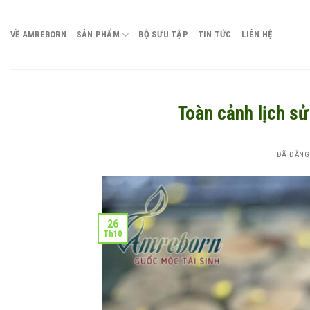
Chuyển
đến
VỀ AMREBORN
SẢN PHẨM
BỘ SƯU TẬP
TIN TỨC
LIÊN HỆ
nội
dung
Toàn cảnh lịch sử
ĐÃ ĐĂNG
26
Th10