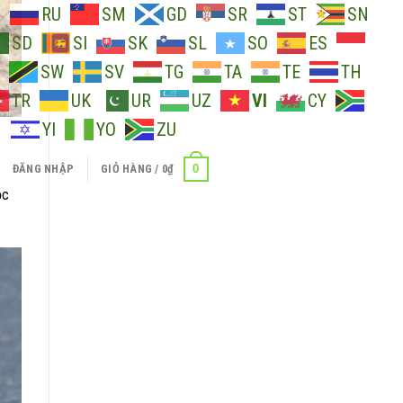
O
RU
SM
GD
SR
ST
SN
SD
SI
SK
SL
SO
ES
SW
SV
TG
TA
TE
TH
TR
UK
UR
UZ
VI
CY
H
YI
YO
ZU
0
ĐĂNG NHẬP
GIỎ HÀNG /
0
₫
ộc