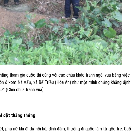
hắng tham gia cuộc thi cùng với các chúa khác tranh ngôi vua bằng việc
 còn ở xóm Nà Vẩư, xã Bế Triều (Hòa An) như một minh chứng khẳng định
a” (Chín chúa tranh vua).
i dệt thẳng thứng
t, phụ nữ khi đi dự hội hè, đình đám, thường đi guốc làm từ gộc tre. Guố