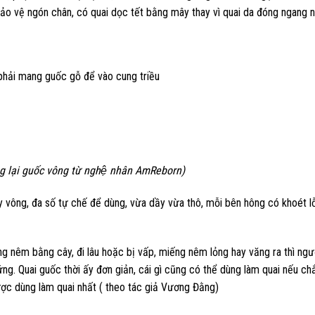
o vệ ngón chân, có quai dọc tết bằng mây thay vì quai da đóng ngang 
phải mang guốc gỗ để vào cung triều
g lại guốc vông từ nghệ nhân AmReborn)
 vông, đa số tự chế để dùng, vừa dầy vừa thô, mỗi bên hông có khoét l
 nêm bằng cây, đi lâu hoặc bị vấp, miếng nêm lỏng hay văng ra thì ngư
ứng. Quai guốc thời ấy đơn giản, cái gì cũng có thể dùng làm quai nếu ch
 dùng làm quai nhất ( theo tác giả Vương Đằng)