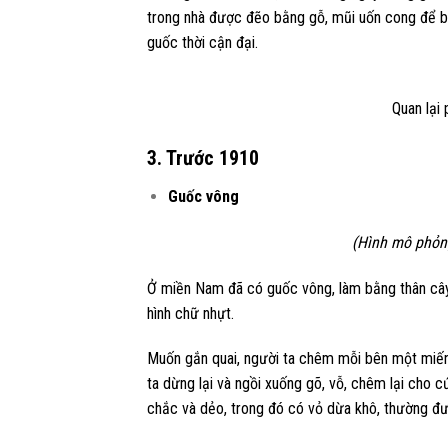
trong nhà được đẽo bằng gỗ, mũi uốn cong để bả
guốc thời cận đại.
Quan lại 
3. Trước 1910
Guốc vông
(Hình mô phỏn
Ở miền Nam đã có guốc vông, làm bằng thân cây
hình chữ nhựt.
Muốn gắn quai, người ta chêm mỗi bên một miếng
ta dừng lại và ngồi xuống gõ, vỗ, chêm lại cho c
chắc và dẻo, trong đó có vỏ dừa khô, thường được