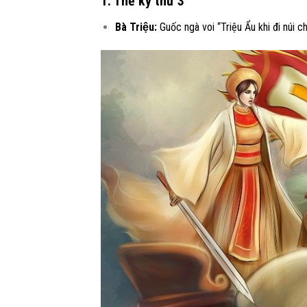
1. Thế kỷ thứ 3
Bà Triệu:
Guốc ngà voi “Triệu Ẩu khi đi núi