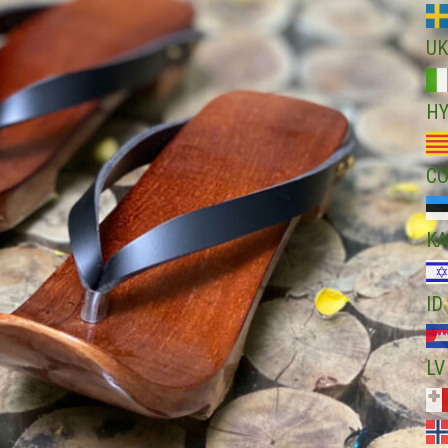
UK
H
C
KA
ID
LV