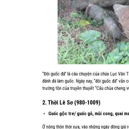
“Đôi guốc đá” là câu chuyện của chúa Lục Văn T
đánh đá làm guốc. Ngày nay, “đôi guốc đá” vẫn
trường tồn của truyền thuyết “Cẩu chủa cheng vù
2. Thời Lê Sơ (980-1009)
Guốc gộc tre/ guốc gỗ, mũi cong, quai ma
Ở nông thôn thời xưa, vào những ngày đông giá ré