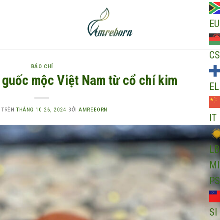
EU
CS
BÁO CHÍ
 guốc mộc Việt Nam từ cổ chí kim
EL
 TRÊN
THÁNG 10 26, 2024
BỞI
AMREBORN
IT
LB
MI
PS
SI