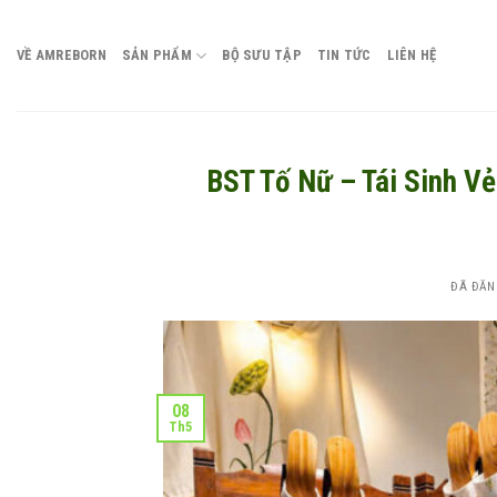
Chuyển
đến
VỀ AMREBORN
SẢN PHẨM
BỘ SƯU TẬP
TIN TỨC
LIÊN HỆ
nội
dung
BST Tố Nữ – Tái Sinh V
ĐÃ ĐĂN
08
Th5