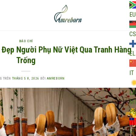
EU
CS
BÁO CHÍ
ẻ Đẹp Người Phụ Nữ Việt Qua Tranh Hàng
EL
Trống
IT
G TRÊN
THÁNG 5 8, 2026
BỞI
AMREBORN
LB
MI
PS
SI