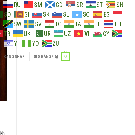
O
RU
SM
GD
SR
ST
SN
SD
SI
SK
SL
SO
ES
SW
SV
TG
TA
TE
TH
TR
UK
UR
UZ
VI
CY
H
YI
YO
ZU
0
ĐĂNG NHẬP
GIỎ HÀNG /
0
₫
u
khí