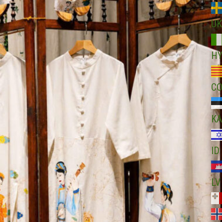
UK
H
C
KA
ID
LV