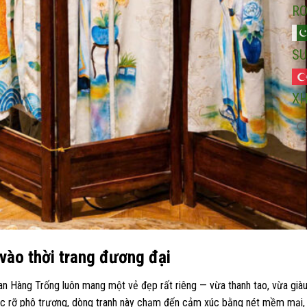
R
SU
X
vào thời trang đương đại
an Hàng Trống luôn mang một vẻ đẹp rất riêng — vừa thanh tao, vừa già
rực rỡ phô trương, dòng tranh này chạm đến cảm xúc bằng nét mềm mại, 