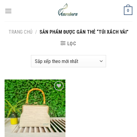
Chuyển
0
đến
nội
dung
TRANG CHỦ
/
SẢN PHẨM ĐƯỢC GẮN THẺ “TÚI XÁCH VẢI”
LỌC
Add to
wishlist