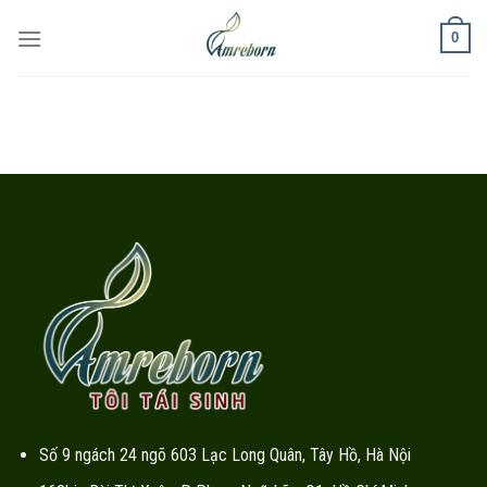
Chuyển
0
đến
nội
dung
Số 9 ngách 24 ngõ 603 Lạc Long Quân, Tây Hồ, Hà Nội