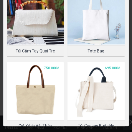
CHỌN SẢN PHẨM
Túi Cầm Tay Quai Tre
Tote Bag
750.000đ
695.000đ
Giỏ Xách Vải Thêu
Túi Canvas Buộc Nơ
THIẾT KẾ
SẢN PHẨM
HOẠ TIẾT
HÌNH ẢNH
VĂN BẢN