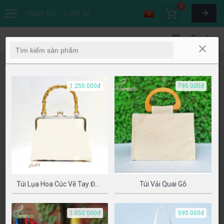
0
Hoàn tác
Làm lại
Tùy chọn
1.250.000đ
795.000đ
Túi Lụa Hoa Cúc Vẽ Tay Độc Bản
Túi Vải Quai Gỗ
1.050.000đ
595.000đ